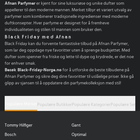
Afnan Parfymer
er kjent for sine luksuriøse og unike dufter som
appellerer til den moderne mannen. Merket tilbyr et variert utvalg av
parfymer som kombinerer tradisjonelle ingredienser med moderne
duftkonsepter. Hver parfyme er designet for å fremheve
individualiteten og stilen til mannen som bruker den.
Black Friday med Afnan
Black Friday kan du forvente fantastiske tilbud på Afnan Parfymer,
som lar deg oppdage nye favoritter uten å sprenge budsjettet. Med
dufter som spenner fra friske og lette til dype og krydrede, er det noe
for enhver smak.
Besøk Black-Friday-Norge.no
for å utforske de beste tilbudene på
Afnan Parfymer og sikre deg dine favoritter til uslåelige priser. Ikke gå
glipp av sjansen til å oppdatere din parfymekolleksjon med stil!
Populære Merker
Populære Butikker
Populære Kategorier
Populære Serie
Tommy Hilfiger
Gant
Bosch
Optimal