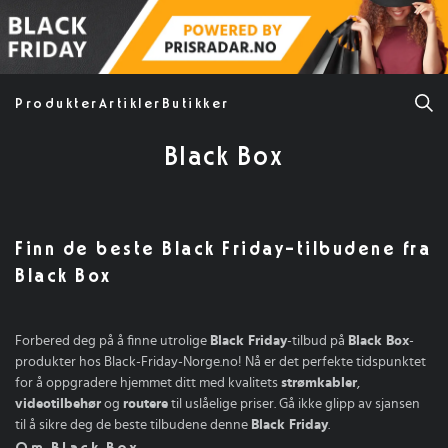
Produkter
Artikler
Butikker
Black Box
Finn de beste Black Friday-tilbudene fra
Black Box
Forbered deg på å finne utrolige
Black Friday
-tilbud på
Black Box
-
produkter hos Black-Friday-Norge.no! Nå er det perfekte tidspunktet
for å oppgradere hjemmet ditt med kvalitets
strømkabler
,
videotilbehør
og
routere
til uslåelige priser. Gå ikke glipp av sjansen
til å sikre deg de beste tilbudene denne
Black Friday
.
Om Black Box