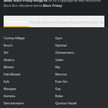
Besøk Black-Friday-Norge.no
nå for å oppdage de mest eksklusive
Black Box-tilbudene denne
Black Friday
!
Populære Merker
Populære Butikker
Populære Kategorier
Populære Serie
Tommy Hilfiger
Gant
Bosch
Optimal
Skf
Zimmermann
Abakus
Valeo
Bilstein
Nty
Febi Bilstein
Monroe
Kyb
Esen Skv
Maxgear
Gsp
Kamoka
Ridex
Denckermann
Quinton Hazell