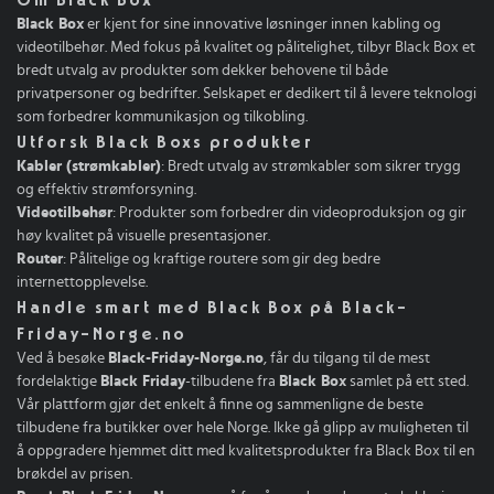
Black Box
er kjent for sine innovative løsninger innen kabling og
videotilbehør. Med fokus på kvalitet og pålitelighet, tilbyr Black Box et
bredt utvalg av produkter som dekker behovene til både
privatpersoner og bedrifter. Selskapet er dedikert til å levere teknologi
som forbedrer kommunikasjon og tilkobling.
Utforsk Black Boxs produkter
Kabler (strømkabler)
: Bredt utvalg av strømkabler som sikrer trygg
og effektiv strømforsyning.
Videotilbehør
: Produkter som forbedrer din videoproduksjon og gir
høy kvalitet på visuelle presentasjoner.
Router
: Pålitelige og kraftige routere som gir deg bedre
internettopplevelse.
Handle smart med Black Box på Black-
Friday-Norge.no
Ved å besøke
Black-Friday-Norge.no
, får du tilgang til de mest
fordelaktige
Black Friday
-tilbudene fra
Black Box
samlet på ett sted.
Vår plattform gjør det enkelt å finne og sammenligne de beste
tilbudene fra butikker over hele Norge. Ikke gå glipp av muligheten til
å oppgradere hjemmet ditt med kvalitetsprodukter fra Black Box til en
brøkdel av prisen.