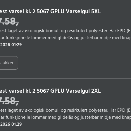
est varsel kl. 2 5067 GPLU Varselgul 5XL
7.58
,
vest laget av økologisk bomull og resirkulert polyester. Har EPD 
har funksjonelle lommer med glidelås og justerbar midje med kna
eklarert varselvest i økologisk bomull og resirkulert polyesterFu
 2026 01:29
dje med knapperHar EPD (Environmental Product Declaration)Tekn
70% resirkulert polyester, 30% økologisk bomull.Vekt: 240 g/m².Stø
sjakker
esonger: Året rundt
est varsel kl. 2 5067 GPLU Varselgul 2XL
7.58
,
vest laget av økologisk bomull og resirkulert polyester. Har EPD 
har funksjonelle lommer med glidelås og justerbar midje med kna
eklarert varselvest i økologisk bomull og resirkulert polyesterFu
 2026 01:29