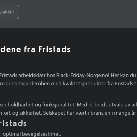
dje med knapperHar EPD (Environmental Product Declaration)Tekn
70% resirkulert polyester, 30% økologisk bomull.Vekt: 240 g/m².Stø
sjakker
esonger: Året rundt
udene fra Fristads
Fristads arbeidsklær hos Black-Friday-Norge.no! Her kan du 
ere arbeidsgarderoben med kvalitetsprodukter fra Fristads til
sin holdbarhet og funksjonalitet. Med et bredt utvalg av arb
fort og sikkerhet. Selskapet har vært i bransjen i mange år o
ristads
i optimal bevegelsesfrihet.