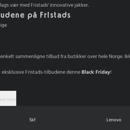
slags vær med Fristads' innovative jakker.
budene på Fristads
tige
 enkelt sammenligne tilbud fra butikker over hele Norge. Ikke
 eksklusive Fristads-tilbudene denne
Black Friday
!
re Serie
Skf
Lenovo