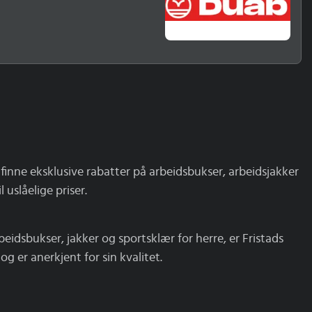
iske dataFarge: Varsel
rrelser: S-
finne eksklusive rabatter på arbeidsbukser, arbeidsjakker
 uslåelige priser.
eidsbukser, jakker og sportsklær for herre, er Fristads
g er anerkjent for sin kvalitet.