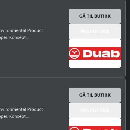
GÅ TIL BUTIKK
(Environmental Product
PRISHISTORIE
pper. Konsept:
nksjonelle lommer med
iske dataFarge: Varsel
rrelser: S-
GÅ TIL BUTIKK
(Environmental Product
PRISHISTORIE
pper. Konsept:
nksjonelle lommer med