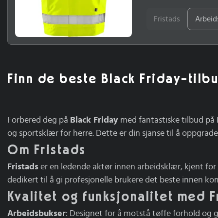
glidelåsJusterbar mi
Gul (F130)Materiale: 
Fristads
Arbeid
5XL.Konsept: TroftaS
Finn de beste Black Friday-tilb
Forbered deg på
Black Friday
med fantastiske tilbud på 
og sportsklær for herre. Dette er din sjanse til å oppgrad
Om Fristads
Fristads
er en ledende aktør innen arbeidsklær, kjent for 
dedikert til å gi profesjonelle brukere det beste innen kom
Kvalitet og funksjonalitet med F
Arbeidsbukser
: Designet for å motstå tøffe forhold og g