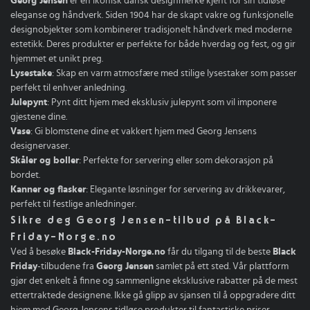
Georg Jensen
er en ikonisk dansk designmerke kjent for sin tidløse
eleganse og håndverk. Siden 1904 har de skapt vakre og funksjonelle
designobjekter som kombinerer tradisjonelt håndverk med moderne
estetikk. Deres produkter er perfekte for både hverdag og fest, og gir
hjemmet et unikt preg.
Lysestake
: Skap en varm atmosfære med stilige lysestaker som passer
perfekt til enhver anledning.
Julepynt
: Pynt ditt hjem med eksklusiv julepynt som vil imponere
gjestene dine.
Vase
: Gi blomstene dine et vakkert hjem med Georg Jensens
designervaser.
Skåler og boller
: Perfekte for servering eller som dekorasjon på
bordet.
Kanner og flasker
: Elegante løsninger for servering av drikkevarer,
perfekt til festlige anledninger.
Sikre deg Georg Jensen-tilbud på Black-
Friday-Norge.no
Ved å besøke
Black-Friday-Norge.no
får du tilgang til de beste
Black
Friday
-tilbudene fra
Georg Jensen
samlet på ett sted. Vår plattform
gjør det enkelt å finne og sammenligne eksklusive rabatter på de mest
ettertraktede designene. Ikke gå glipp av sjansen til å oppgradere ditt
hjem med Georg Jensens tidløse produkter til fantastiske priser.