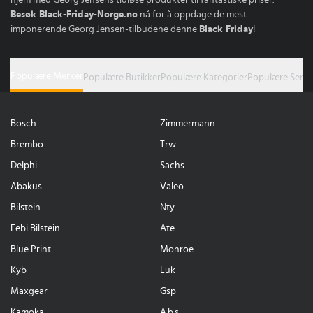
Besøk Black-Friday-Norge.no
nå for å oppdage de mest
imponerende Georg Jensen-tilbudene denne
Black Friday
!
Populære Merker
Populære Butikker
Populære Kategorier
Populære Serie
Bosch
Zimmermann
Brembo
Trw
Delphi
Sachs
Abakus
Valeo
Bilstein
Nty
Febi Bilstein
Ate
Blue Print
Monroe
Kyb
Luk
Maxgear
Gsp
Kamoka
A.b.s.