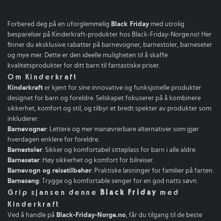
Forbered deg på en uforglemmelig
Black Friday
med utrolig
besparelser på Kinderkraft-produkter hos Black-Friday-Norge.no! Her
finner du eksklusive rabatter på barnevogner, barnestoler, barneseter
og mye mer. Dette er den ideelle muligheten til å skaffe
kvalitetsprodukter for ditt barn til fantastiske priser.
Om Kinderkraft
Kinderkraft
er kjent for sine innovative og funksjonelle produkter
designet for barn og foreldre. Selskapet fokuserer på å kombinere
sikkerhet, komfort og stil, og tilbyr et bredt spekter av produkter som
inkluderer:
Barnevogner
: Lettere og mer manøvrerbare alternativer som gjør
hverdagen enklere for foreldre.
Barnestoler
: Sikker og komfortabel sitteplass for barn i alle aldre.
Barneseter
: Høy sikkerhet og komfort for bilreiser.
Barnevogn og reisetilbehør
: Praktiske løsninger for familier på farten.
Barneseng
: Trygge og komfortable senger for en god natts søvn.
Grip sjansen denne
Black Friday
med
Kinderkraft
Ved å handle på
Black-Friday-Norge.no
, får du tilgang til de beste