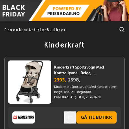
Produkter
Artikler
Butikker
Kinderkraft
Kinderkraft Sportsvogn Med
Kontrollpanel, Beige,
Kspilo02beg0000
2393
,-
2598
,
Kinderkraft Sportsvogn Med Kontrollpanel,
Beige, Kspilo02beg0000
Published:
August 8, 2026 07:13
GÅ TIL BUTIKK