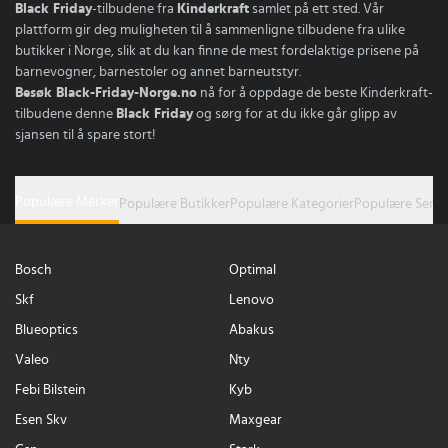
Black Friday
-tilbudene fra
Kinderkraft
samlet på ett sted. Vår
plattform gir deg muligheten til å sammenligne tilbudene fra ulike
butikker i Norge, slik at du kan finne de mest fordelaktige prisene på
barnevogner, barnestoler og annet barneutstyr.
Besøk Black-Friday-Norge.no
nå for å oppdage de beste Kinderkraft-
tilbudene denne
Black Friday
og sørg for at du ikke går glipp av
sjansen til å spare stort!
Populære Merker
Populære Butikker
Populære Kategorier
Populære Serie
Bosch
Optimal
Skf
Lenovo
Blueoptics
Abakus
Valeo
Nty
Febi Bilstein
Kyb
Esen Skv
Maxgear