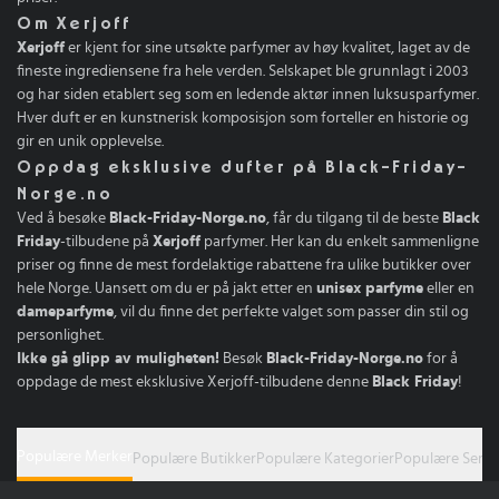
Om Xerjoff
Xerjoff
er kjent for sine utsøkte parfymer av høy kvalitet, laget av de
fineste ingrediensene fra hele verden. Selskapet ble grunnlagt i 2003
og har siden etablert seg som en ledende aktør innen luksusparfymer.
Hver duft er en kunstnerisk komposisjon som forteller en historie og
gir en unik opplevelse.
Oppdag eksklusive dufter på Black-Friday-
Norge.no
Ved å besøke
Black-Friday-Norge.no
, får du tilgang til de beste
Black
Friday
-tilbudene på
Xerjoff
parfymer. Her kan du enkelt sammenligne
priser og finne de mest fordelaktige rabattene fra ulike butikker over
hele Norge. Uansett om du er på jakt etter en
unisex parfyme
eller en
dameparfyme
, vil du finne det perfekte valget som passer din stil og
personlighet.
Ikke gå glipp av muligheten!
Besøk
Black-Friday-Norge.no
for å
oppdage de mest eksklusive Xerjoff-tilbudene denne
Black Friday
!
Populære Merker
Populære Butikker
Populære Kategorier
Populære Serie