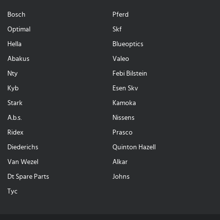
Bosch
Pferd
Optimal
Skf
Hella
Blueoptics
Abakus
Valeo
Nty
Febi Bilstein
Kyb
Esen Skv
Stark
Kamoka
A.b.s.
Nissens
Ridex
Prasco
Diederichs
Quinton Hazell
Van Wezel
Alkar
Dt Spare Parts
Johns
Tyc