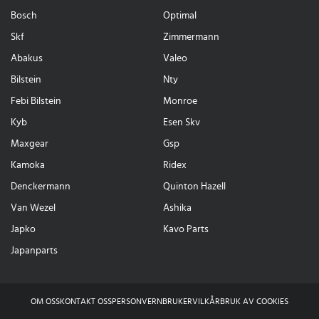
Bosch
Optimal
Skf
Zimmermann
Abakus
Valeo
Bilstein
Nty
Febi Bilstein
Monroe
Kyb
Esen Skv
Maxgear
Gsp
Kamoka
Ridex
Denckermann
Quinton Hazell
Van Wezel
Ashika
Japko
Kavo Parts
Japanparts
OM OSS
KONTAKT OSS
PERSONVERN
BRUKERVILKÅR
BRUK AV COOKIES