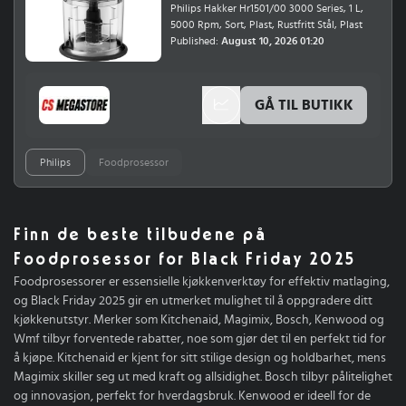
Philips Hakker Hr1501/00 3000 Series, 1 L,
hummus eller fyldige dipper med jevn
5000 Rpm, Sort, Plast, Rustfritt Stål, Plast
konsistens.Dressinger og sauser: Bland
Published:
August 10, 2026 01:20
flytende tilbehør raskt og nøyaktig før
servering.Smarte løsninger for oppbevaring
og rengjøringMinihakeren leveres med to
separate skåler på 500 ml hver, med tydelige
GÅ TIL BUTIKK
måleskalaer på siden slik at du enkelt kan
dosere ingrediensene. Skålene kan gjøres om
til praktiske oppbevaringsbokser: de
medfølgende sprutdekslene fungerer som
Philips
Foodprosessor
tette lokk med klaff, så du kan sette sauser
eller puréer rett i kjøleskapet. Delene er også
designet for å kunne stables for å spare plass
i skapet. Alle avtakbare deler tåler
Finn de beste tilbudene på
oppvaskmaskin, men vi anbefaler å følge
bruksanvisningen for å sikre lang levetid på
Foodprosessor for Black Friday 2025
minihakeren.
Foodprosessorer er essensielle kjøkkenverktøy for effektiv matlaging,
og Black Friday 2025 gir en utmerket mulighet til å oppgradere ditt
kjøkkenutstyr. Merker som Kitchenaid, Magimix, Bosch, Kenwood og
Wmf tilbyr forventede rabatter, noe som gjør det til en perfekt tid for
å kjøpe. Kitchenaid er kjent for sitt stilige design og holdbarhet, mens
Magimix skiller seg ut med kraft og allsidighet. Bosch tilbyr pålitelighet
og innovasjon, perfekt for hverdagsbruk. Kenwood er ideell for de