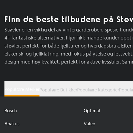
Finn de beste tilbudene på Støv
Støvler er en viktig del av vintergarderoben, spesielt und
4F fantastiske alternativer. I fjor fikk mange kunder opp
støvler, perfekt for både fjellturer og hverdagsbruk. Elten
elsker ski og fjellklatring, med fokus på ytelse og lettve
design med høy kvalitet, perfekt for aktive livsstiler. Sam
Populære Merker
Populære Butikker
Populære Kategorier
Populæ
Bosch
Optimal
Abakus
Valeo