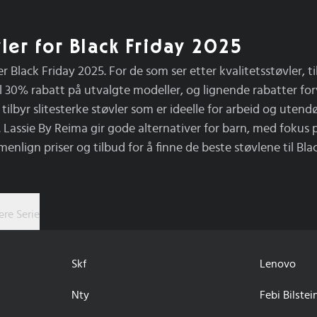
ler for Black Friday 2025
er Black Friday 2025. For de som ser etter kvalitetsstøvler, 
til 30% rabatt på utvalgte modeller, og lignende rabatter for
 tilbyr slitesterke støvler som er ideelle for arbeid og utend
kt. Lassie By Reima gir gode alternativer for barn, med foku
menlign priser og tilbud for å finne de beste støvlene til Bla
re Serie
Skf
Lenovo
Nty
Febi Bilstei