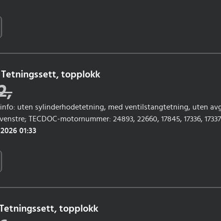
Tetningssett, topplokk
2
,
gsinfo: uten sylinderhodetetning, med ventilstangtetning, uten av
venstre; TECDOC-motornummer: 24893, 22660, 17845, 17336, 17337,
18031, 22637, 18996, 23099, 19881, 21315, 20006, 21065, 20007, 2060
 2026 01:33
2560, 21029, 21172, 22659, 21177, 22973, 21182, 22636, 22389, 22390; 
2008, 12/2009; Årsmodell fra: 03/2005, 10/2008, 11/2007, 06/2009
Tetningssett, topplokk