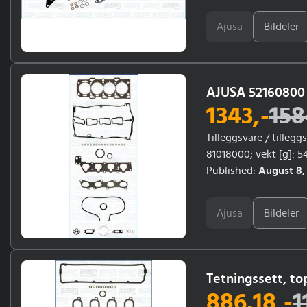
Ajusa
Bildeler
AJUSA 52160800 
1343
,-
158
Tilleggsvare / tilleg
81018000; vekt [g]: 
10/2000
Published:
August 8,
Ajusa
Bildeler
Tetningssett, t
886.18
,-
1