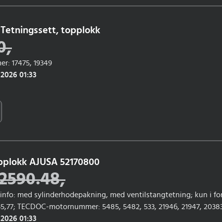
Tetningssett, topplokk
0
,
: 17475, 19349
 2026 01:33
opplokk AJUSA 52170800
2590.48
,
gsinfo: med sylinderhodepakning, med ventilstangtetning; kun i f
635,77; TECDOC-motornummer: 5485, 5482, 533, 21946, 21947, 20383
; Årsmodell til: 10/2002, 04/1999, 05/1999
 2026 01:33