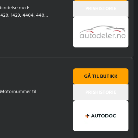
rbindelse med:
PRISHISTORIE
1428, 1429, 4484, 4485,
GÅ TIL BUTIKK
; Motornummer til:
PRISHISTORIE