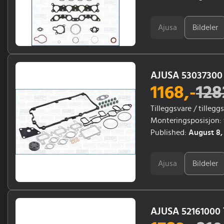
Ajusa
Bildeler
AJUSA 53037300 
1168
,-
128
Tilleggsvare / tilleg
Monteringsposisjon: 
18926, 18030, 22658, 
Published:
August 8,
20709, 21316, 20865, 2
09/2007, 11/2007, 05/
Ajusa
Bildeler
AJUSA 52161000 