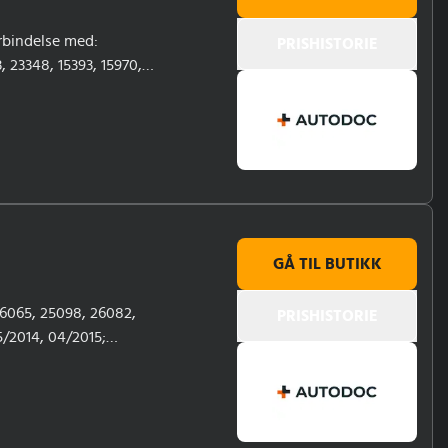
orbindelse med:
PRISHISTORIE
 23348, 15393, 15970,
GÅ TIL BUTIKK
6065, 25098, 26082,
PRISHISTORIE
5/2014, 04/2015;