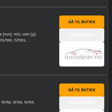
GÅ TIL BUTIKK
e [mm]: 405; vekt [g]:
PRISHISTORIE
9/1991, 11/1993,
GÅ TIL BUTIKK
18768, 18769, 18764,
PRISHISTORIE