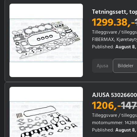
Tetningssett, t
1299.38
,-
Tilleggsvare / tilleg
FIBERMAX; Kjøretøyty
18331, 23848, 18859; Å
Published:
August 8,
Ajusa
Bildeler
AJUSA 53026600 
1206
,-
147
Tilleggsvare / tille
motornummer: 14288,
Published:
August 8,