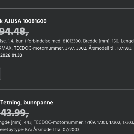
kk AJUSA 10081600
94.48
,
lse: 1,4; kun i forbindelse med: 81013300; Bredde [mm]: 150; Lengd
BERMAX; TECDOC-motornummer: 3797, 3802; Årsmodell til: 10/1993, 0
odell fra: 01/1990
 2026 01:33
 Tetning, bunnpanne
543.99
,
ngde [mm]: 443; TECDOC-motornummer: 17169, 17301, 17302, 17303, 
Kjøretøytype: KA; Årsmodell fra: 07/2003