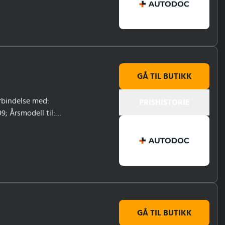
GÅ TIL BUTIKK
orbindelse med:
PRISHISTORIE
; Årsmodell til:
GÅ TIL BUTIKK