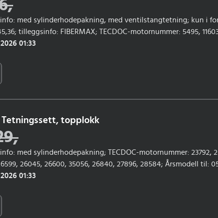
6
,
gsinfo: med sylinderhodepakning, med ventilstangtetning; kun i f
845,36; tilleggsinfo: FIBERMAX; TECDOC-motornummer: 5495, 11603,
2139, 18077; Årsmodell til: 10/2000
 2026 01:33
Tetningssett, topplokk
29
,
ggsinfo: med sylinderhodepakning; TECDOC-motornummer: 23792, 2
26599, 26045, 26600, 35056, 26840, 27896, 28584; Årsmodell til: 0
0 CDI, ML 350, GL 350
 2026 01:33