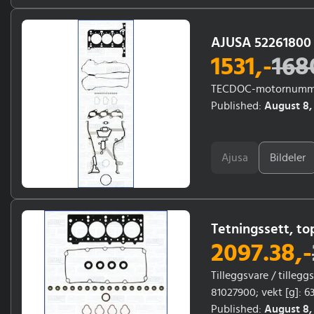
AJUSA 52261800 
1531
,-
168
TECDOC-motornummer
Published:
August 8,
Ajusa
Bildeler
Tetningssett, t
2097.38
,-
Tilleggsvare / tilleg
81027900; vekt [g]: 
Årsmodell fra: 01/1996
Published:
August 8,