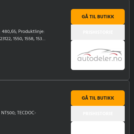
GÅ TIL BUTIKK
 480,65; Produktlinje:
PRISHISTORIE
122, 1550, 1558, 1538,
990
GÅ TIL BUTIKK
N, NT500; TECDOC-
PRISHISTORIE