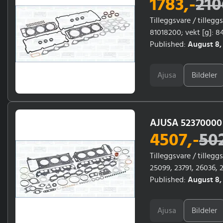
1783
,-
210
Tilleggsvare / tilleg
81018200; vekt [g]: 
16733, 16380, 18311, 2
Published:
August 8,
Ajusa
Bildeler
AJUSA 52370000 
4507
,-
50
Tilleggsvare / tille
25099, 23791, 26036, 
Kjøretøytype: CLS 35
Published:
August 8,
Ajusa
Bildeler