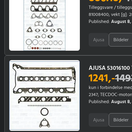
Tilleggsvare / tilleg
81008400; vekt [g]: 
16143, 5104, 10068, 10
Published:
August 8,
Ajusa
Bildeler
AJUSA 53016100 
1241
,-
149
kun i forbindelse med
2347; TECDOC-motornu
Published:
August 8,
Ajusa
Bildeler