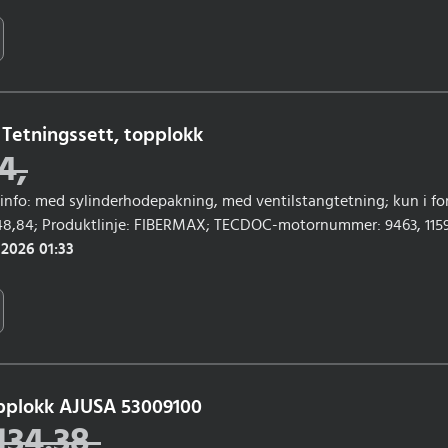
Tetningssett, topplokk
4
,
gsinfo: med sylinderhodepakning, med ventilstangtetning; kun i f
548,84; Produktlinje: FIBERMAX; TECDOC-motornummer: 9463, 11599
 2026 01:33
opplokk AJUSA 53009100
134.38
,