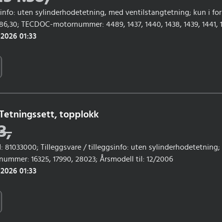
gsinfo: uten sylinderhodetetning, med ventilstangtetning; kun i fo
286,30; TECDOC-motornummer: 4489, 1437, 1440, 1438, 1439, 1441, 
067, 4486; Årsmodell fra: 03/1994; Årsmodell til: 06/1998
 2026 01:33
Tetningssett, topplokk
3
,
: 81033000; Tilleggsvare / tilleggsinfo: uten sylinderhodetetning
mmer: 16325, 17990, 28023; Årsmodell til: 12/2006
 2026 01:33