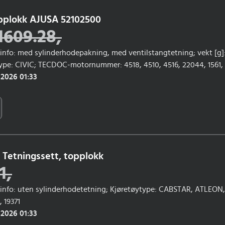
opplokk AJUSA 52102500
1609.28
,
gsinfo: med sylinderhodepakning, med ventilstangtetning; vekt [g]:
pe: CIVIC; TECDOC-motornummer: 4518, 4510, 4516, 22044, 1561, 23
rsmodell til: 12/1990, 12/1991, 09/1992, 03/1995; Årsmodell fra: 01/1
 2026 01:33
Tetningssett, topplokk
1
,
ggsinfo: uten sylinderhodetetning; Kjøretøytype: CABSTAR, ATLEO
 19371
 2026 01:33