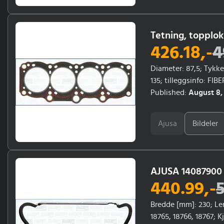
Tetning, topplo
426.18
,-
4
Diameter: 87,5; Tykke
135; tilleggsinfo: FI
06/1995, 01/1994; Årsm
Published:
August 8,
Ajusa
Bildeler
AJUSA 14087900
440.99
,-
Bredde [mm]: 230; Le
18765, 18766, 18767; 