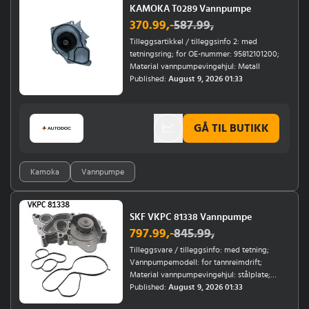
KAMOKA T0289 Vannpumpe
370.99
,-
587.99
,
Tilleggsartikkel / tilleggsinfo 2: med
tetningsring; for OE-nummer: 95812101200;
Material vannpumpevingehjul: Metall
Published:
August 9, 2026 01:33
GÅ TIL BUTIKK
Kamoka
Vannpumpe
SKF VKPC 81338 Vannpumpe
797.99
,-
845.99
,
Tilleggsvare / tilleggsinfo: med tetning;
Vannpumpemodell: for tannreimdrift;
Material vannpumpevingehjul: stålplate;
Tannantall: 28; Årsmodell til: 08/2012;
Published:
August 9, 2026 01:33
Motorkode: CMBA, CXSA, CHYA;