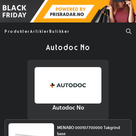
Produkter
Artikler
Butikker
Autodoc No
Autodoc No
MENABO 000107700000 Takgrind
base