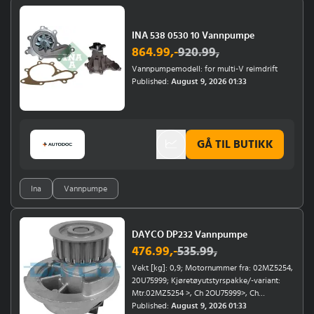
INA 538 0530 10 Vannpumpe
864.99
,-
920.99
,
Vannpumpemodell: for multi-V reimdrift
Published:
August 9, 2026 01:33
GÅ TIL BUTIKK
Ina
Vannpumpe
DAYCO DP232 Vannpumpe
476.99
,-
535.99
,
Vekt [kg]: 0,9; Motornummer fra: 02MZ5254,
20U75999; Kjøretøyutstyrspakke/-variant:
Mtr.02MZ5254 >, Ch 2OU75999>, Ch
02MV7225>, Ch 2OU75999>02/04, Ch
Published:
August 9, 2026 01:33