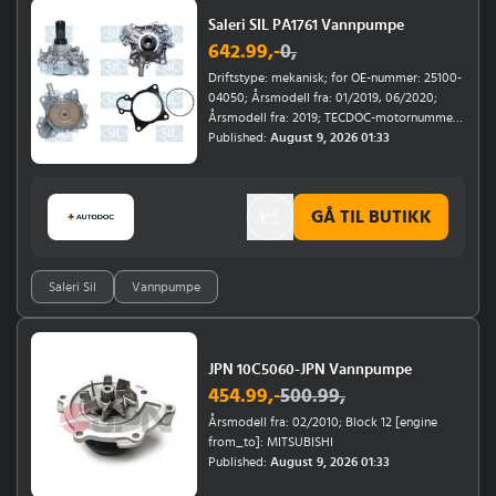
Saleri SIL PA1761 Vannpumpe
642.99
,-
0
,
Driftstype: mekanisk; for OE-nummer: 25100-
04050; Årsmodell fra: 01/2019, 06/2020;
Årsmodell fra: 2019; TECDOC-motornummer:
32623; Årsmodell til: 07/2022
Published:
August 9, 2026 01:33
GÅ TIL BUTIKK
Saleri Sil
Vannpumpe
JPN 10C5060-JPN Vannpumpe
454.99
,-
500.99
,
Årsmodell fra: 02/2010; Block 12 [engine
from_to]: MITSUBISHI
Published:
August 9, 2026 01:33