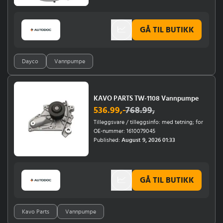
02MV7225>02/04, Ch.02MZ5254 >,
Mtr.02MZ5254 > Mt, >02MZ525420U7, TB,
Mtr.02MZ525420U759; for OE-nummer:
GÅ TIL BUTIKK
6334039, 1334078, 93182042; Chassisnummer
(VIN) fra: 2OU75999, 02MV7225, 02MZ5254;
Motorkode: X14XE
Dayco
Vannpumpe
KAVO PARTS TW-1108 Vannpumpe
536.99
,-
768.99
,
Tilleggsvare / tilleggsinfo: med tetning; for
OE-nummer: 1610079045
Published:
August 9, 2026 01:33
GÅ TIL BUTIKK
Kavo Parts
Vannpumpe