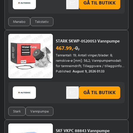
GÅ TIL BUTIKK
Menabo
Takstativ
STARK SKWP-0520053 Vannpumpe
467.99
,-
0
,
Tannantall: 19; Antall vinger/blader: 8;
remskive-ø [mm]: 56,2; Vannpumpemodell:
for tannreimdrift; Tilleggsvare / tilleggsinfo:
med tetning; Hustype: uten kapsling;
Published:
August 9, 2026 01:33
Motorkode: RF, RF7J; Årsmodell til: 04/2002,
07/2007, 04/2005, 08/2008, 11/2008;
Årsmodell fra: 09/2008
GÅ TIL BUTIKK
Stark
Vannpumpe
SKF VKPC 88843 Vannpumpe