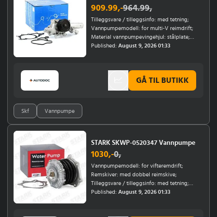
909.99
,-
964.99
,
Tilleggsvare / tilleggsinfo: med tetning;
Vannpumpemodell: for multi-V reimdrift;
Material vannpumpevingehjul: stålplate;
Motorkode: OM 611.962; Ikke for motorkode:
Published:
August 9, 2026 01:33
OM 646.962
GÅ TIL BUTIKK
Skf
Vannpumpe
STARK SKWP-0520347 Vannpumpe
1030
,-
0
,
Vannpumpemodell: for vifteremdrift;
Remskiver: med dobbel reimskive;
Tilleggsvare / tilleggsinfo: med tetning;
diameter skovelhjul [mm]: 134; Material
Published:
August 9, 2026 01:33
vannpumpevingehjul: Metall; Antall
vinger/blader: 6; Oppladingstype: