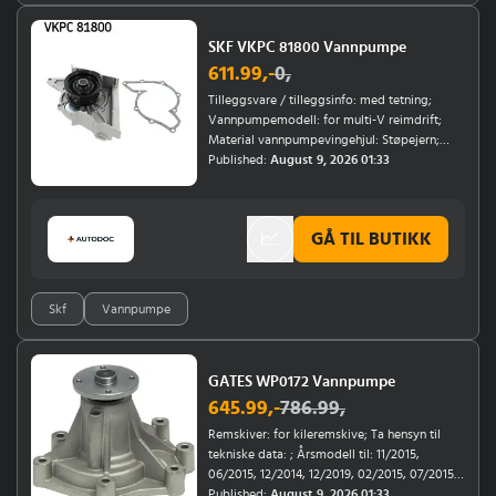
SKF VKPC 81800 Vannpumpe
611.99
,-
0
,
Tilleggsvare / tilleggsinfo: med tetning;
Vannpumpemodell: for multi-V reimdrift;
Material vannpumpevingehjul: Støpejern;
Chassisnummer (VIN) til: 8B-S-000 544, 8C-S-
Published:
August 9, 2026 01:33
025 820, 8G-S-001 302, 4D-S-000 496, 4A-S-
026 714
GÅ TIL BUTIKK
Skf
Vannpumpe
GATES WP0172 Vannpumpe
645.99
,-
786.99
,
Remskiver: for kileremskive; Ta hensyn til
tekniske data: ; Årsmodell til: 11/2015,
06/2015, 12/2014, 12/2019, 02/2015, 07/2015,
12/2018, 10/2013, 02/2012, 01/2011, 12/2012,
Published:
August 9, 2026 01:33