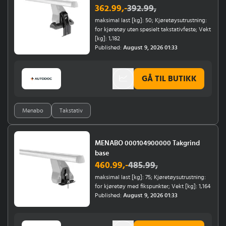
362.99
,-
392.99
,
maksimal last [kg]: 50; Kjøretøysutrustning:
for kjøretøy uten spesielt takstativfeste; Vekt
[kg]: 1,182
Published:
August 9, 2026 01:33
GÅ TIL BUTIKK
Menabo
Takstativ
MENABO 000104900000 Takgrind
base
460.99
,-
485.99
,
maksimal last [kg]: 75; Kjøretøysutrustning:
for kjøretøy med fikspunkter; Vekt [kg]: 1,164
Published:
August 9, 2026 01:33