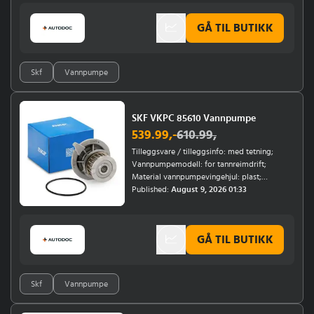
Chassisnummer (VIN) fra: NJ-F-000 001, 6R-
H-000 001, 6R-J-000 001; Årsmodell fra:
GÅ TIL BUTIKK
10/2018
Skf
Vannpumpe
SKF VKPC 85610 Vannpumpe
539.99
,-
610.99
,
Tilleggsvare / tilleggsinfo: med tetning;
Vannpumpemodell: for tannreimdrift;
Material vannpumpevingehjul: plast;
Tannantall: 21; Motornummer til: 14 142838, 14
Published:
August 9, 2026 01:33
002934, 14 142839, 1 4142838; Motorkode: 20
XE, C 20 XE
GÅ TIL BUTIKK
Skf
Vannpumpe