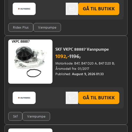
GÅ TIL BUTIKK
Ridex Plus
Vannpumpe
SKF VKPC 88887 Vannpumpe
1092
,-
1196
,
Motorkode: B47, B47 D20 A, B47 D20 B;
Årsmodell fra: 01/2017
Published:
August 9, 2026 01:33
GÅ TIL BUTIKK
Skf
Vannpumpe