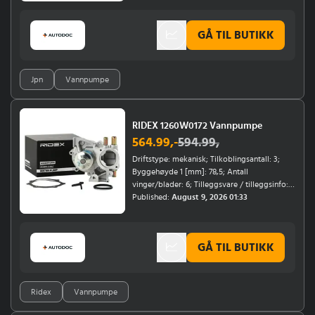
GÅ TIL BUTIKK
Jpn
Vannpumpe
RIDEX 1260W0172 Vannpumpe
564.99
,-
594.99
,
Driftstype: mekanisk; Tilkoblingsantall: 3;
Byggehøyde 1 [mm]: 78,5; Antall
vinger/blader: 6; Tilleggsvare / tilleggsinfo:
med tetning; Diameter: 60;
Published:
August 9, 2026 01:33
Varmeelement/kjøling: for kjøretøy med
oljekjøling
GÅ TIL BUTIKK
Ridex
Vannpumpe