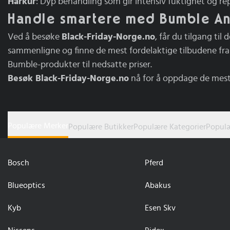
Hårkur
: Dyp behandling som gir intensiv fuktighet og re
Handle smartere med Bumble An
Ved å besøke
Black-Friday-Norge.no
, får du tilgang til
sammenligne og finne de mest fordelaktige tilbudene fra u
Bumble-produkter til nedsatte priser.
Besøk Black-Friday-Norge.no
nå for å oppdage de mes
Populære Merker
Populære Butikker
Populære Kategorier
Populæ
Bosch
Pferd
Blueoptics
Abakus
Kyb
Esen Skv