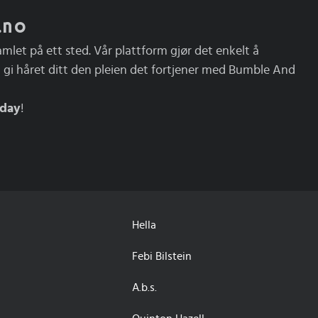
.no
mlet på ett sted. Vår plattform gjør det enkelt å
 å gi håret ditt den pleien det fortjener med Bumble And
iday
!
Hella
Febi Bilstein
A.b.s.