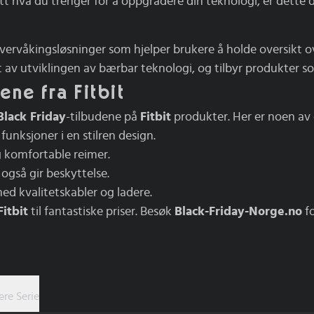
t hva du trenger for å oppgradere din teknologi, er dette d
vervåkingsløsninger som hjelper brukere å holde oversikt ove
t av utviklingen av bærbar teknologi, og tilbyr produkter s
ene fra Fitbit
Black Friday
-tilbudene på
Fitbit
produkter. Her er noen av 
funksjoner i en stilren design.
og komfortable reimer.
også gir beskyttelse.
ed kvalitetskabler og ladere.
Fitbit
til fantastiske priser. Besøk
Black-Friday-Norge.no
fo
re Serie