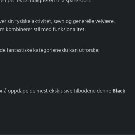
en perfekte muligheten til å spare stort.
r sin fysiske aktivitet, søvn og generelle velvære.
om kombinerer stil med funksjonalitet.
de fantastiske kategoriene du kan utforske:
r å oppdage de mest eksklusive tilbudene denne
Black