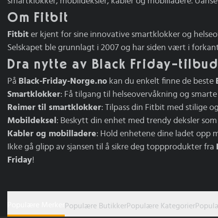
smartklokker, mobildeksler, kabler og mobilladere. Uanset
Om Fitbit
Fitbit
er kjent for sine innovative smartklokker og helseo
Selskapet ble grunnlagt i 2007 og har siden vært i forkan
Dra nytte av Black Friday-tilbud
På
Black-Friday-Norge.no
kan du enkelt finne de beste
Smartklokker
: Få tilgang til helseovervåkning og smarte 
Reimer til smartklokker
: Tilpass din Fitbit med stilige 
Mobildeksel
: Beskytt din enhet med trendy deksler som 
Kabler og mobilladere
: Hold enhetene dine ladet opp m
Ikke gå glipp av sjansen til å sikre deg toppprodukter fra
Friday
!
Populære Merker
Populære Butikker
Populære Kategorier
Populæ