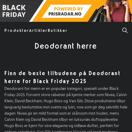
Produkter
Artikler
Butikker
Deodorant herre
Finn de beste tilbudene på Deodorant
herre for Black Friday 2025
Deodorant for menn er en populær kategori, spesielt under Black
Friday 2025. Forvent store rabatter på kjente merker som Nivea, Calvin
Klein, David Beckham, Hugo Boss og Van Gils. Disse produktene tilbyr
langvarig beskyttelse mot svette og lukt, noe som gir deg selvtillit hele
dagen. Nivea gir en mild formel som er skånsom mot huden, mens
Calvin Klein og David Beckham tilbyr en luksuriøs duftopplevelse.
Hugo Boss er kjent for sine elegante og tidløse dufter, perfekt for
enhver anledning. Van Gils kombinerer klassisk stil med moderne