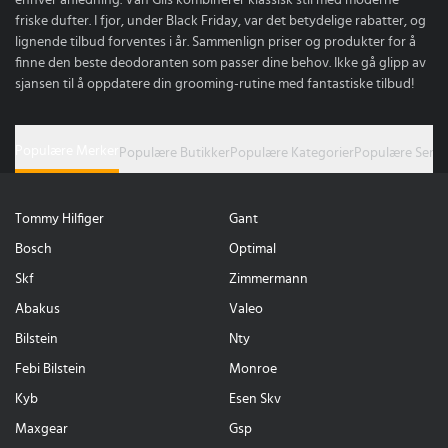
friske dufter. I fjor, under Black Friday, var det betydelige rabatter, og
lignende tilbud forventes i år. Sammenlign priser og produkter for å
finne den beste deodoranten som passer dine behov. Ikke gå glipp av
sjansen til å oppdatere din grooming-rutine med fantastiske tilbud!
Populære Merker
Populære Butikker
Populære Kategorier
Populære Serie
Tommy Hilfiger
Gant
Bosch
Optimal
Skf
Zimmermann
Abakus
Valeo
Bilstein
Nty
Febi Bilstein
Monroe
Kyb
Esen Skv
Maxgear
Gsp