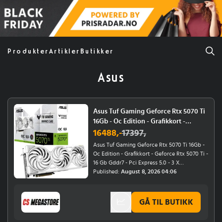
Produkter
Artikler
Butikker
Asus
Asus Tuf Gaming Geforce Rtx 5070 Ti
16Gb - Oc Edition - Grafikkort -
Geforce Rtx 5070 Ti - 16 Gb Gddr7 -
16488
,-
17397
,
Pci Express 5.0 - 3 X Displayport,
Asus Tuf Gaming Geforce Rtx 5070 Ti 16Gb -
Hdmi - Hvit
Oc Edition - Grafikkort - Geforce Rtx 5070 Ti -
16 Gb Gddr7 - Pci Express 5.0 - 3 X
Displayport, Hdmi - Hvit
Published:
August 8, 2026 04:06
GÅ TIL BUTIKK