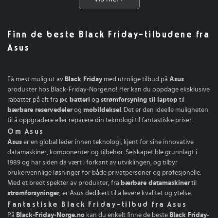
Finn de beste Black Friday-tilbudene fra
Asus
Få mest mulig ut av
Black Friday
med utrolige tilbud på
Asus
produkter hos Black-Friday-Norge.no! Her kan du oppdage eksklusive
rabatter på alt fra
pc batteri
og
strømforsyning til laptop
til
bærbare reservedeler
og
mobildeksel
. Det er den ideelle muligheten
til å oppgradere eller reparere din teknologi til fantastiske priser.
Om Asus
Asus
er en global leder innen teknologi, kjent for sine innovative
datamaskiner, komponenter og tilbehør. Selskapet ble grunnlagt i
1989 og har siden da vært i forkant av utviklingen, og tilbyr
brukervennlige løsninger for både privatpersoner og profesjonelle.
Med et bredt spekter av produkter, fra
bærbare datamaskiner
til
strømforsyninger
, er Asus dedikert til å levere kvalitet og ytelse.
Fantastiske Black Friday-tilbud fra Asus
På
Black-Friday-Norge.no
kan du enkelt finne de beste
Black Friday
-