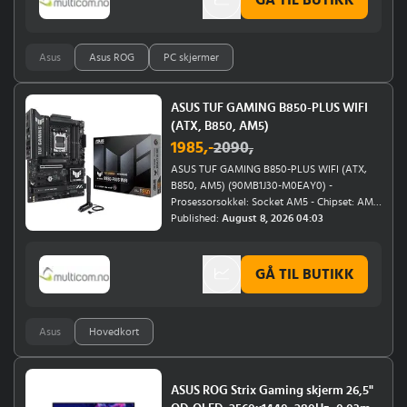
Asus
Asus ROG
PC skjermer
ASUS TUF GAMING B850-PLUS WIFI
(ATX, B850, AM5)
1985
,-
2090
,
ASUS TUF GAMING B850-PLUS WIFI (ATX,
B850, AM5) (90MB1J30-M0EAY0) -
Prosessorsokkel: Socket AM5 - Chipset: AMD
B850 - M.2 Slot: 3 - Minnespor: 4 x DIMM,
Published:
August 8, 2026 04:03
DDR5 - Maksimal RAM-frekvens: 8GHz -
Støttet maksimalt minne: 256GB -
Formfaktor: ATX
GÅ TIL BUTIKK
Asus
Hovedkort
ASUS ROG Strix Gaming skjerm 26,5"