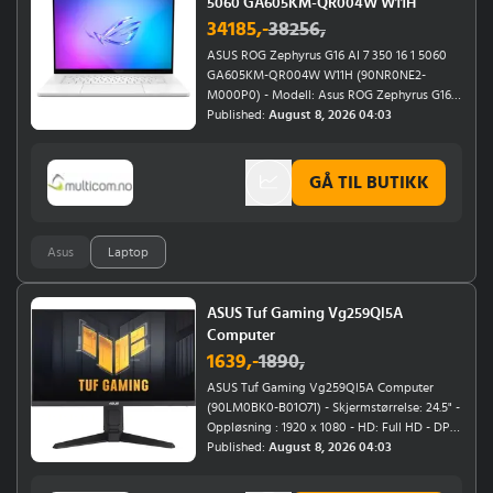
5060 GA605KM-QR004W W11H
34185
,-
38256
,
ASUS ROG Zephyrus G16 AI 7 350 16 1 5060
GA605KM-QR004W W11H (90NR0NE2-
M000P0) - Modell: Asus ROG Zephyrus G16 -
Skjermstørrelse: 16" - Oppløsning : 2560 x
Published:
August 8, 2026 04:03
1600 - Berøringsskjerm: Nei - Vekt: 1.85Kg -
Mobilt bredbånd: Nei - Operativsystem:
Windows 11 Home - HDD: 0GB - SSD / Flash:
GÅ TIL BUTIKK
1TB - Minne: 16GB - Prosessor Gen: AMD
Ryzen AI Series - Diskret grafikk: NVIDIA
GeForce RTX 5060 - Tegnsett: Tysk - CTO /
Asus
Laptop
BTO: Nei - CPU Model: 350 - Bildeformat:
16:10 - Bærekraft: ENERGY STAR
ASUS Tuf Gaming Vg259Ql5A
Computer
1639
,-
1890
,
ASUS Tuf Gaming Vg259Ql5A Computer
(90LM0BK0-B01O71) - Skjermstørrelse: 24.5" -
Oppløsning : 1920 x 1080 - HD: Full HD - DP: 1
- HDMI: 2 - Berøringsskjerm: Nei - Høyttalere:
Published:
August 8, 2026 04:03
Ja - Skjermform: Flat - Høydejustering: Ja -
Svivel: Ja - Svingtapp: Ja -