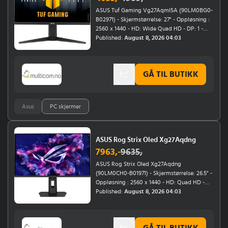
ASUS Tuf Gaming Vg27Aqml5A (90LM0BG0-
B02971) - Skjermstørrelse: 27" - Oppløsning :
2560 x 1440 - HD: Wide Quad HD - DP: 1 -
HDMI: 2 - Berøringsskjerm: Nei - Høyttalere:
Published:
August 8, 2026 04:03
Ja - Skjermform: Flat - Høydejustering: Ja -
Svivel: Ja - Svingtapp: Ja -
Energieffektivitetsklasse: F -
GÅ TIL BUTIKK
Oppdateringsfrekvens: 300Hz
Asus
PC skjermer
ASUS Rog Strix Oled Xg27Aqdng
7963
,-
9635
,
ASUS Rog Strix Oled Xg27Aqdng
(90LM0CH0-B01971) - Skjermstørrelse: 26.5" -
Oppløsning : 2560 x 1440 - HD: Quad HD -
DP: 1 - HDMI: 2 - Berøringsskjerm: Nei -
Published:
August 8, 2026 04:03
Høyttalere: Nei - Skjermform: Flat -
Høydejustering: Ja - Svivel: Ja - Svingtapp: Ja
- Energieffektivitetsklasse: F -
GÅ TIL BUTIKK
Oppdateringsfrekvens: 360Hz