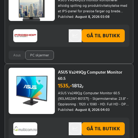
allsidig spilling og produktivitetsytelse med
et IPS-panel for presise farger og brede
synsvinkler.Strrelse: 24"Opplsnin 1920 x 1080
Published:
August 8, 2026 03:08
(FHD)Oppdateringsfrekvens:
120HzPaneltype: IPSTilkoblinger: HDMI, VGA,
DisplayPort, USB 3.2 Gen 1 hubSpesielle
GÅ TIL BUTIKK
funksjoner: 1 ms (MPRT); Variabel
oppdatering 48 - 120 Hz; ASUS EyeCare+;
99% sRGBAdaptiv oppdatering, lav
Asus
PC skjermer
bevegelsesslring og ergonomiske justeringer
reduserer yeutmattelse og sikrer jevne bilder
og komfortable lange kter for bde arbeid og
spilling.
ASUS Va249Qg Computer Monitor
60.5
1535
,-
1812
,
ASUS Va249Qg Computer Monitor 60.5
(90LM02W1-B01371) - Skjermstørrelse: 23.8" -
Oppløsning : 1920 x 1080 - HD: Full HD - DP: 1
- HDMI: 1 - Berøringsskjerm: Nei - Høyttalere:
Published:
August 8, 2026 04:03
Ja - Skjermform: Flat - Høydejustering: Nei -
Energieffektivitetsklasse: C -
Oppdateringsfrekvens: 120Hz - Bærekraft:
GÅ TIL BUTIKK
ENERGY STAR - Bærekraft: EPEAT Silver