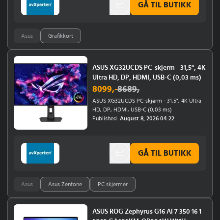
GÅ TIL BUTIKK
Asus
Grafikkort
ASUS XG32UCDS PC-skjerm - 31,5", 4K
Ultra HD, DP, HDMI, USB-C (0,03 ms)
8099
,-
8689
,
ASUS XG32UCDS PC-skjerm - 31,5", 4K Ultra
HD, DP, HDMI, USB-C (0,03 ms)
Published:
August 8, 2026 04:22
GÅ TIL BUTIKK
Asus
Asus Zenfone
PC skjermer
ASUS ROG Zephyrus G16 AI 7 350 16 1