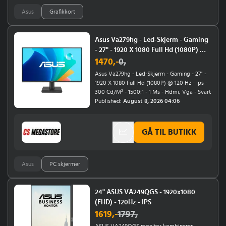
Asus
Grafikkort
Asus Va279hg - Led-Skjerm - Gaming
- 27" - 1920 X 1080 Full Hd (1080P) @
120 Hz - Ips - 300 Cd/M² - 1500:1 - 1 Ms
1470
,-
0
,
- Hdmi, Vga - Svart
Asus Va279hg - Led-Skjerm - Gaming - 27" -
1920 X 1080 Full Hd (1080P) @ 120 Hz - Ips -
300 Cd/M² - 1500:1 - 1 Ms - Hdmi, Vga - Svart
Published:
August 8, 2026 04:06
GÅ TIL BUTIKK
Asus
PC skjermer
24" ASUS VA249QGS - 1920x1080
(FHD) - 120Hz - IPS
1619
,-
1797
,
ASUS VA249QGS monitor kombinerer