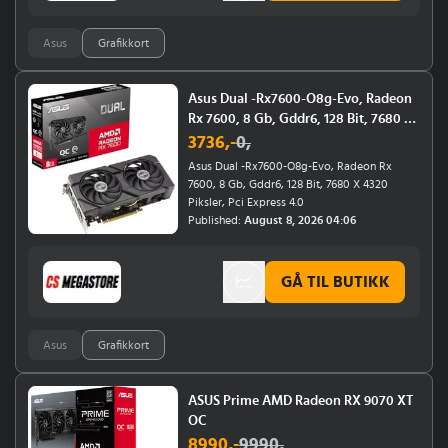
Asus
Grafikkort
Asus Dual -Rx7600-O8g-Evo, Radeon
Rx 7600, 8 Gb, Gddr6, 128 Bit, 7680 X
4320 Piksler, Pci Express 4.0
3736
,-
0
,
Asus Dual -Rx7600-O8g-Evo, Radeon Rx
7600, 8 Gb, Gddr6, 128 Bit, 7680 X 4320
Piksler, Pci Express 4.0
Published:
August 8, 2026 04:06
GÅ TIL BUTIKK
Asus
Grafikkort
ASUS Prime AMD Radeon RX 9070 XT
OC
8990
,-
9990
,