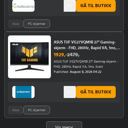
Energieffektivitetsklasse: E -
GÅ TIL BUTIKK
Oppdateringsfrekvens: 200Hz - Bærekraft:
Forest Stewardship Council (FSC) Mix
Asus
PC skjermer
ASUS TUF VG27VQM1B 27" Gaming-
skjerm - FHD, 280Hz, Rapid VA, 1ms,
Svart
1929
,-
2479
,
ASUS TUF VG27VQM1B 27" Gaming-skjerm -
FHD, 280Hz, Rapid VA, 1ms, Svart
Published:
August 8, 2026 04:22
GÅ TIL BUTIKK
Asus
PC skjermer
Vis mer