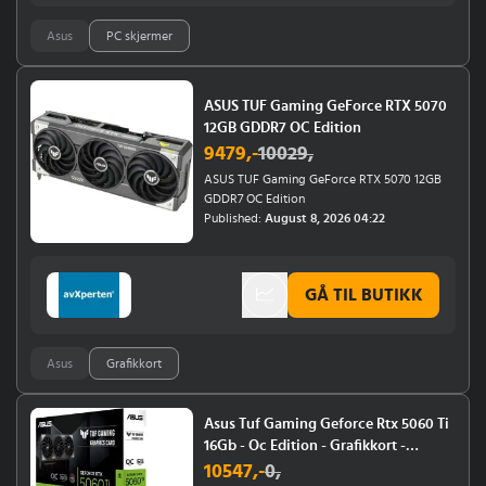
Asus
PC skjermer
ASUS TUF Gaming GeForce RTX 5070
12GB GDDR7 OC Edition
9479
,-
10029
,
ASUS TUF Gaming GeForce RTX 5070 12GB
GDDR7 OC Edition
Published:
August 8, 2026 04:22
GÅ TIL BUTIKK
Asus
Grafikkort
Asus Tuf Gaming Geforce Rtx 5060 Ti
16Gb - Oc Edition - Grafikkort -
Geforce Rtx 5060 Ti - 16 Gb Gddr7 -
10547
,-
0
,