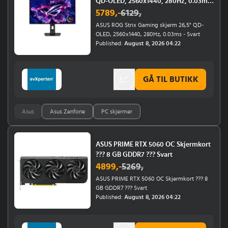
QD-OLED, 2560x1440, 280Hz, 0.03ms
- Svart
5789
,-
6129
,
ASUS ROG Strix Gaming skjerm 26,5" QD-
OLED, 2560x1440, 280Hz, 0.03ms - Svart
Published:
August 8, 2026 04:22
GÅ TIL BUTIKK
Asus
Asus Zenfone
PC skjermer
ASUS PRIME RTX 5060 OC Skjermkort
??? 8 GB GDDR7 ??? Svart
4899
,-
5269
,
ASUS PRIME RTX 5060 OC Skjermkort ??? 8
GB GDDR7 ??? Svart
Published:
August 8, 2026 04:22