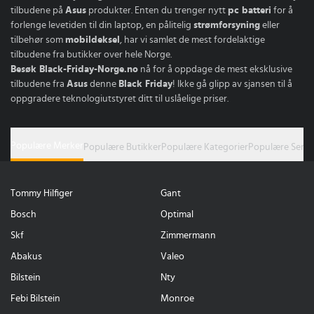
tilbudene på
Asus
produkter. Enten du trenger nytt
pc batteri
for å
forlenge levetiden til din laptop, en pålitelig
strømforsyning
eller
tilbehør som
mobildeksel
, har vi samlet de mest fordelaktige
tilbudene fra butikker over hele Norge.
Besøk Black-Friday-Norge.no
nå for å oppdage de mest eksklusive
tilbudene fra
Asus
denne
Black Friday
! Ikke gå glipp av sjansen til å
oppgradere teknologiutstyret ditt til uslåelige priser.
Populære Merker
Populære Butikker
Populære Kategorier
Populære Serie
Tommy Hilfiger
Gant
Bosch
Optimal
Skf
Zimmermann
Abakus
Valeo
Bilstein
Nty
Febi Bilstein
Monroe