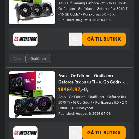
Pci Express 5.0 - 3 X Displayport,
Asus Tuf Gaming Geforce Rtx 5060 Ti 16Gb -
Hdmi
Oc Edition - Grafikkort - Geforce Rtx 5060 Ti
- 16 Gb Gddr7 - Pci Express 5.0 - 3 X
Displayport, Hdmi
Published:
August 8, 2026 04:06
GÅ TIL BUTIKK
Asus
Grafikkort
Asus - Oc Edition - Grafikkort -
Geforce Rtx 5070 Ti - 16 Gb Gddr7 -
Pci Express 5.0 - 2 X Hdmi, 3 X
18464.97
,-
0
,
Displayport
Asus - Oc Edition - Grafikkort - Geforce Rtx
5070 Ti - 16 Gb Gddr7 - Pci Express 5.0 - 2 X
Hdmi, 3 X Displayport
Published:
August 8, 2026 04:06
GÅ TIL BUTIKK