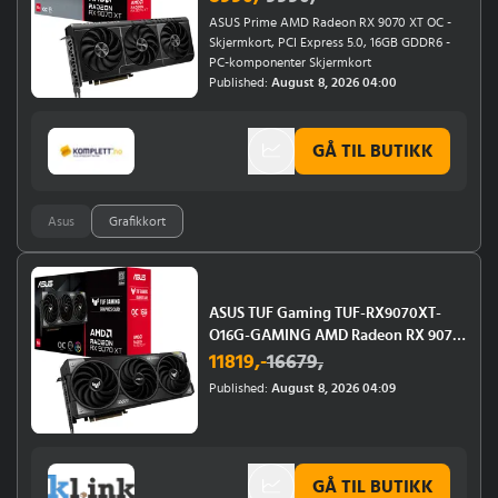
ASUS Prime AMD Radeon RX 9070 XT OC -
Skjermkort, PCI Express 5.0, 16GB GDDR6 -
PC-komponenter Skjermkort
Published:
August 8, 2026 04:00
GÅ TIL BUTIKK
Asus
Grafikkort
ASUS TUF Gaming TUF-RX9070XT-
O16G-GAMING AMD Radeon RX 9070
XT 16 GB GDDR6
11819
,-
16679
,
Published:
August 8, 2026 04:09
GÅ TIL BUTIKK