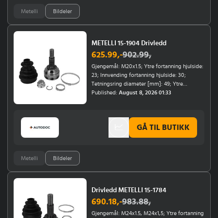
forsterket chassis; Årsmodell fra: 02/2010,
Metelli
Bildeler
01/2015, 02/2017, 01/2017
METELLI 15-1904 Drivledd
625.99
,-
902.99
,
Gjengemål: M20x1.5; Ytre fortanning hjulside:
23; Innvending fortanning hjulside: 30;
Tetningsring diameter [mm]: 49; Ytre
diameter [mm]: 76,2; versjon: 8 Balls/Sfere;
Published:
August 8, 2026 01:33
Material belg: gummi; Material: gummi;
Girtype: Manuel girkasse;
Monteringsposisjon: framaksel, hjulside;
GÅ TIL BUTIKK
Girantall: 5-trinns; Årsmodell fra: 01/2017
Metelli
Bildeler
Drivledd METELLI 15-1784
690.18
,-
983.88
,
Gjengemål: M24x1.5, M24x1,5; Ytre fortanning