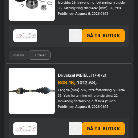
hjulside: 29; Innvending fortanning hjulside:
35; Tetningsring diameter [mm]: 56; Ytre
diameter [mm]: 90; Material belg: gummi;
Published:
August 8, 2026 01:33
Monteringsposisjon: hjulside, framaksel;
Girtype: Manuel girkasse, Automatisert
manuell girkasse
GÅ TIL BUTIKK
Metelli
Bildeler
Drivaksel METELLI 17-0721
848.18
,-
1012.68
,
Lengde [mm]: 597; Ytre fortanning hjulside:
33; Ytre fortanning differensialside: 22;
Innvendig fortanning diff.side (tilkobl.
mellomaksel): 25; Diameter 1 [mm]: 90,1;
Published:
August 8, 2026 01:33
Diameter 2 [mm]: 92; Monteringsposisjon:
venstre, framaksel venstre, hjulside;
Årsmodell til: 12/2000, 12/2004; Girtype: F17;
GÅ TIL BUTIKK
Chassisnummer (VIN) til: 32.999.999;
Årsmodell fra: 12/2002, 01/2001; Girtype: