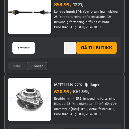
854.99
,-
1221
,
Lengde [mm]: 844; Ytre fortanning hjulside:
25; Ytre fortanning differensialside: 22;
Innvendig fortanning diff.side (tilkobl.
mellomaksel): 21; Diameter 1 [mm]: 79;
Published:
August 8, 2026 01:33
Diameter 2 [mm]: 72,7; Monteringsposisjon:
høyre, framaksel høyre, hjulside; Årsmodell
fra: 09/2012; Girtype: Manuel girkasse
GÅ TIL BUTIKK
Metelli
Bildeler
METELLI 19-2292 Hjullager
620.99
,-
861.99
,
Bredde [mm]: 85,5; Innvending fortanning
hjulside: 33; Ytre diameter 1 [mm]: 60; Ytre
diameter 2 [mm]: 119,4; Antall festehull: 4;
Monteringsposisjon: framaksel; Bremse- /
Published:
August 8, 2026 01:33
kjøredynamikk: for kjøretøy uten ABS;
Hulltall felg: 4