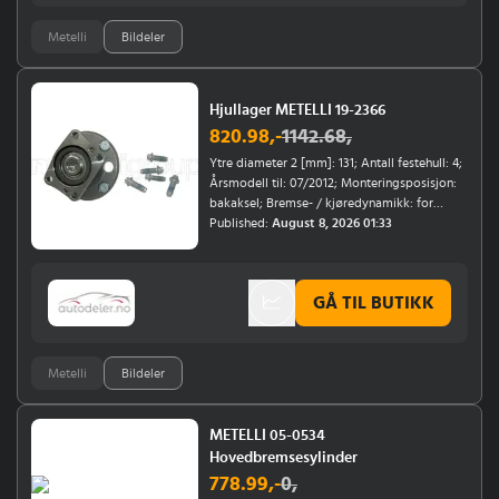
Manuel girkasse
Metelli
Bildeler
Hjullager METELLI 19-2366
820.98
,-
1142.68
,
Ytre diameter 2 [mm]: 131; Antall festehull: 4;
Årsmodell til: 07/2012; Monteringsposisjon:
bakaksel; Bremse- / kjøredynamikk: for
kjøretøy med ABS
Published:
August 8, 2026 01:33
GÅ TIL BUTIKK
Metelli
Bildeler
METELLI 05-0534
Hovedbremsesylinder
778.99
,-
0
,