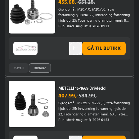
455.68
,-
651.28
,
Gjengemål: M20x1.0, M20x1,0; Ytre
fortanning hjulside: 22; Innvending fortanning
hjulside: 23; Tetningsring diameter [mm]: 52;
Tannantall ABS-ring: 29; Ytre diameter [mm]:
Published:
August 8, 2026 01:33
82; Material belg: gummi; Årsmodell fra:
09/2003, 09/2000; Monteringsposisjon:
framaksel, hjulside; Bremse- /
GÅ TIL BUTIKK
kjøredynamikk: for kjøretøy med ABS
Metelli
Bildeler
METELLI 15-1669 Drivledd
407.99
,-
584.99
,
Gjengemål: M22x1.5, M22x1,5; Ytre fortanning
hjulside: 25; Innvending fortanning hjulside:
22; Tetningsring diameter [mm]: 53,3; Ytre
diameter [mm]: 73,6; Material belg: gummi;
Published:
August 8, 2026 01:33
Monteringsposisjon: hjulside, framaksel;
Årsmodell fra: 04/2005, 01/2008