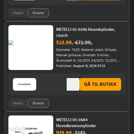
Metelli
Bildeler
METELLI 55-0246 Hovedsylinder,
clutch
523.99
,-
672.99
,
Diameter: 15,87; Material: plast; Girtype:
Manuel girkasse; Girantall: 5-trinns;
Årsmodell til: 03/2011, 04/2013, 12/2011;
Bremsesystem: Luk; Årsmodell fra: 03/2011,
Published:
August 8, 2026 01:33
11/2012
GÅ TIL BUTIKK
Metelli
Bildeler
METELLI 05-0684
Hovedbremsesylinder
919.99
,-
1241
,