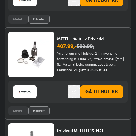
Metelli
Bildeler
METELLI 16-1037 Drivledd
407.99
,-
583.99
,
Ytre fortanning hjulside: 24; Innvending
fortanning hjulside: 23; Ytre diameter [mm]:
82; Material belg: gummi; Leddtype:
Tripodeledd; Girtype: Manuel girkasse;
Published:
August 8, 2026 01:33
Girantall: 5-trinns; Monteringsposisjon:
venstre, framaksel venstre, girkassesiden
GÅ TIL BUTIKK
Metelli
Bildeler
Drivledd METELLI 15-1451