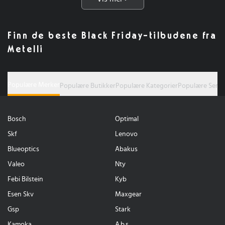
Finn de beste Black Friday-tilbudene fra
Metelli
Populære Merker
Populære Butikker
Populære Kategorier
Populære Serie
Bosch
Optimal
Skf
Lenovo
Blueoptics
Abakus
Valeo
Nty
Febi Bilstein
Kyb
Esen Skv
Maxgear
Gsp
Stark
Kamoka
A.b.s.