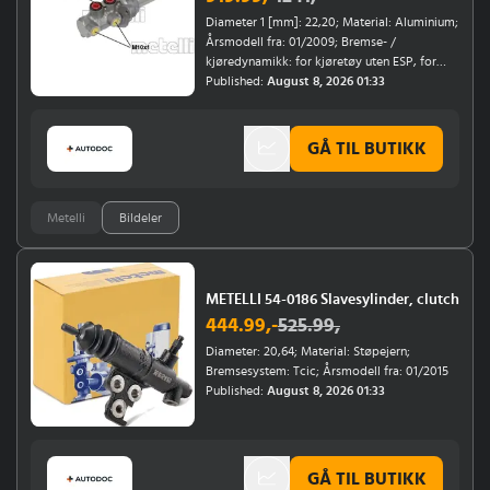
Diameter 1 [mm]: 22,20; Material: Aluminium;
Årsmodell fra: 01/2009; Bremse- /
kjøredynamikk: for kjøretøy uten ESP, for
kjøretøy med ABS, for kjøretøy uten aktiv
Published:
August 8, 2026 01:33
stabilisering; Bremsesystem: Bosch
GÅ TIL BUTIKK
Metelli
Bildeler
METELLI 54-0186 Slavesylinder, clutch
444.99
,-
525.99
,
Diameter: 20,64; Material: Støpejern;
Bremsesystem: Tcic; Årsmodell fra: 01/2015
Published:
August 8, 2026 01:33
GÅ TIL BUTIKK