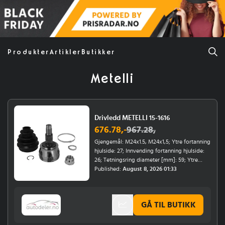
Produkter
Artikler
Butikker
Metelli
Drivledd METELLI 15-1616
676.78
,-
967.28
,
Gjengemål: M24x1.5, M24x1,5; Ytre fortanning
hjulside: 27; Innvending fortanning hjulside:
26; Tetningsring diameter [mm]: 59; Ytre
diameter [mm]: 91; Material belg: gummi;
Published:
August 8, 2026 01:33
Monteringsposisjon: framaksel, hjulside;
Årsmodell til: 12/2018; Støtdemper-system:
forsterket demping; Girtype: Manuel
GÅ TIL BUTIKK
girkasse, Automatgir, Automatisert manuell
girkasse; Kjøretøytype: Extra Capacity;
Girantall: 6-trinns; Chassis: for kjøretøy med