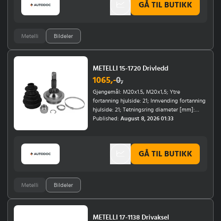
GÅ TIL BUTIKK
Metelli
Bildeler
METELLI 15-1720 Drivledd
1065
,-
0
,
Gjengemål: M20x1.5, M20x1,5; Ytre
fortanning hjulside: 21; Innvending fortanning
hjulside: 21; Tetningsring diameter [mm]:
48,5; Tannantall ABS-ring: 48; Ytre diameter
Published:
August 8, 2026 01:33
[mm]: 75,1; Material belg: gummi; Bremse- /
kjøredynamikk: for kjøretøy med ABS;
Monteringsposisjon: hjulside, framaksel
GÅ TIL BUTIKK
Metelli
Bildeler
METELLI 17-1138 Drivaksel