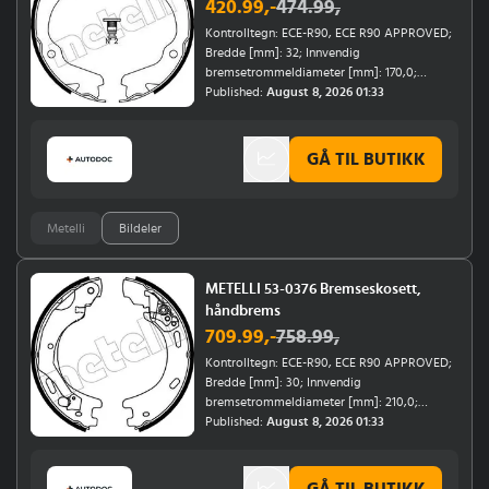
420.99
,-
474.99
,
Kontrolltegn: ECE-R90, ECE R90 APPROVED;
Bredde [mm]: 32; Innvendig
bremsetrommeldiameter [mm]: 170,0;
Tilleggsvare / tilleggsinfo: med tilbehør;
Published:
August 8, 2026 01:33
Monteringsposisjon: bakaksel; Årsmodell til:
12/1991, 12/2007, 12/1998, 12/2005, 06/2004,
09/2005, 12/1993; Årsmodell fra: 09/1998,
GÅ TIL BUTIKK
01/1999, 09/2002, 09/2005, 01/2005, 11/1995,
01/1995, 01/2002, 12/2000
Metelli
Bildeler
METELLI 53-0376 Bremseskosett,
håndbrems
709.99
,-
758.99
,
Kontrolltegn: ECE-R90, ECE R90 APPROVED;
Bredde [mm]: 30; Innvendig
bremsetrommeldiameter [mm]: 210,0;
Årsmodell til: 12/2016, 07/2009, 12/2009;
Published:
August 8, 2026 01:33
Monteringsposisjon: bakaksel; Årsmodell fra:
01/2011, 01/2008, 01/2007, 01/2005
GÅ TIL BUTIKK