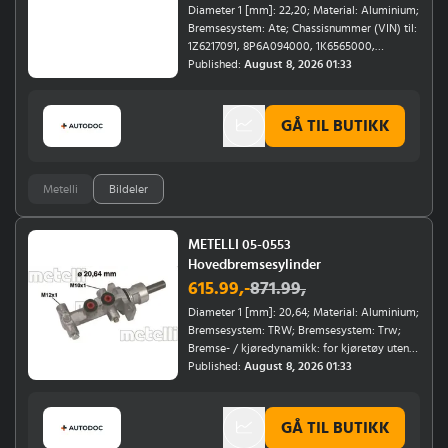
Diameter 1 [mm]: 22,20; Material: Aluminium;
Bremsesystem: Ate; Chassisnummer (VIN) til:
1Z6217091, 8P6A094000, 1K6565000,
5P6031759, 1K6741206; Årsmodell fra:
Published:
August 8, 2026 01:33
01/2005, 10/2005, 01/2007; Årsmodell til:
10/2008, 12/2008
GÅ TIL BUTIKK
Metelli
Bildeler
METELLI 05-0553
Hovedbremsesylinder
615.99
,-
871.99
,
Diameter 1 [mm]: 20,64; Material: Aluminium;
Bremsesystem: TRW; Bremsesystem: Trw;
Bremse- / kjøredynamikk: for kjøretøy uten
ESP, for kjøretøy uten TC; Chassisnummer
Published:
August 8, 2026 01:33
(VIN) til: 4V602167; Årsmodell fra: 01/2003;
Chassisnummer (VIN): Ch. -4V602167
GÅ TIL BUTIKK