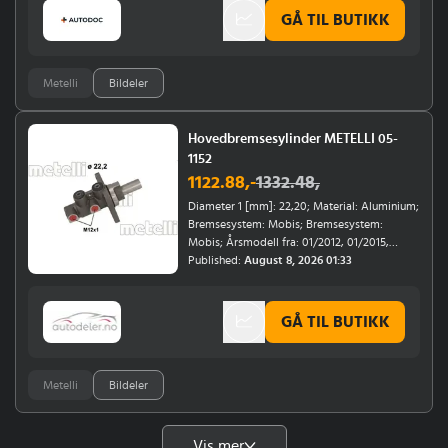
GÅ TIL BUTIKK
Metelli
Bildeler
Hovedbremsesylinder METELLI 05-
1152
1122.88
,-
1332.48
,
Diameter 1 [mm]: 22,20; Material: Aluminium;
Bremsesystem: Mobis; Bremsesystem:
Mobis; Årsmodell fra: 01/2012, 01/2015,
01/2016; Bremse- / kjøredynamikk: for
Published:
August 8, 2026 01:33
kjøretøy med ESP; Kjøretøysutrustning: for
kjøretøy med start-stopp-funksjon
GÅ TIL BUTIKK
Metelli
Bildeler
Vis mer