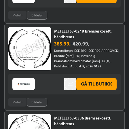
Metelli
Bildeler
METELLI 53-0248 Bremseskosett,
håndbrems
385.99
,-
420.99
,
Kontrolltegn: ECE-R90, ECE R90 APPROVED;
Bredde [mm]: 20; Innvendig
bremsetrommeldiameter [mm]: 186,0;
Årsmodell til: 12/2014, 12/2013;
Published:
August 8, 2026 01:33
Monteringsposisjon: bakaksel; Årsmodell fra:
09/2007, 04/2015
GÅ TIL BUTIKK
Metelli
Bildeler
METELLI 53-0386 Bremseskosett,
håndbrems