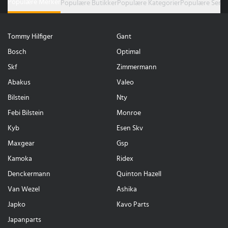
Populære Merker
Populære Butikker
Populære Kategorier
Populære Serie
Tommy Hilfiger
Gant
Bosch
Optimal
Skf
Zimmermann
Abakus
Valeo
Bilstein
Nty
Febi Bilstein
Monroe
Kyb
Esen Skv
Maxgear
Gsp
Kamoka
Ridex
Denckermann
Quinton Hazell
Van Wezel
Ashika
Japko
Kavo Parts
Japanparts