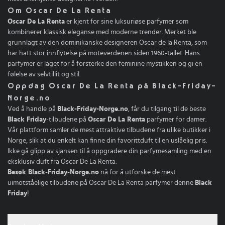
Om Oscar De La Renta
Oscar De La Renta
er kjent for sine luksuriøse parfymer som
kombinerer klassisk eleganse med moderne trender. Merket ble
grunnlagt av den dominikanske designeren Oscar de la Renta, som
har hatt stor innflytelse på moteverdenen siden 1960-tallet. Hans
parfymer er laget for å forsterke den feminine mystikken og gi en
følelse av selvtillit og stil.
Oppdag Oscar De La Renta på Black-Friday-
Norge.no
Ved å handle på
Black-Friday-Norge.no
, får du tilgang til de beste
Black Friday
-tilbudene på
Oscar De La Renta
parfymer for damer.
Vår plattform samler de mest attraktive tilbudene fra ulike butikker i
Norge, slik at du enkelt kan finne din favorittduft til en uslåelig pris.
Ikke gå glipp av sjansen til å oppgradere din parfymesamling med en
eksklusiv duft fra Oscar De La Renta.
Besøk Black-Friday-Norge.no
nå for å utforske de mest
uimotståelige tilbudene på Oscar De La Renta parfymer denne
Black
Friday
!