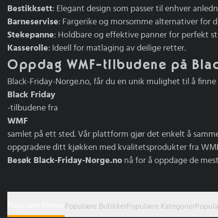
Bestikksett
: Elegant design som passer til enhver anledn
Barneservise
: Fargerike og morsomme alternativer for d
Stekepanne
: Holdbare og effektive panner for perfekt st
Kasserolle
: Ideell for matlaging av deilige retter.
Oppdag WMF-tilbudene på Blac
Black-Friday-Norge.no, får du en unik mulighet til å finne
Black Friday
-tilbudene fra
WMF
samlet på ett sted. Vår plattform gjør det enkelt å samme
oppgradere ditt kjøkken med kvalitetsprodukter fra WMF t
Besøk Black-Friday-Norge.no
nå for å oppdage de mes
Populære Merker
Populære Butikker
Populære Kategorier
Populæ