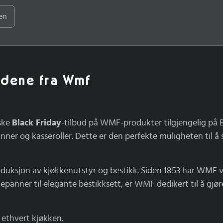
en
budene fra Wmf
ske
Black Friday
-tilbud på WMF-produkter tilgjengelig på B
nner og kasseroller. Dette er den perfekte muligheten til å s
roduksjon av kjøkkenutstyr og bestikk. Siden 1853 har WMF
epanner til elegante bestikksett, er WMF dedikert til å gjøre
r ethvert kjøkken.