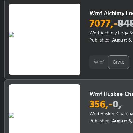
Wmf Alchimy Lo
7077
,-
84
Wmf Alchimy Loqy Se
Published:
August 6,
Wmf
Gryte
Wmf Huskee Char
356
,-
0
,
Wmf Huskee Charcoal 
Published:
August 6,