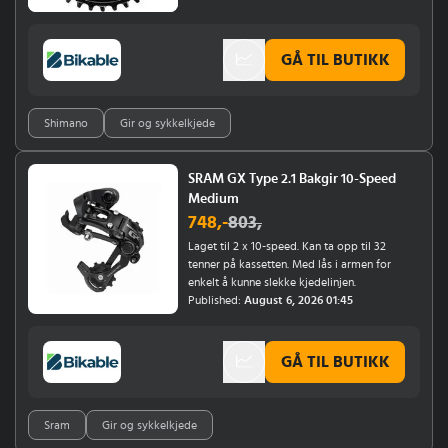
GÅ TIL BUTIKK
Shimano
Gir og sykkelkjede
SRAM GX Type 2.1 Bakgir 10-Speed
Medium
748
,-
803
,
Laget til 2 x 10-speed. Kan ta opp til 32
tenner på kassetten. Med lås i armen for
enkelt å kunne slekke kjedelinjen.
Published:
August 6, 2026 01:45
GÅ TIL BUTIKK
Sram
Gir og sykkelkjede