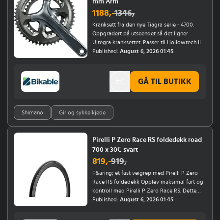
mm Arm
&oslash;ynene dine mot skadelige
1188
,-
1346
,
solstr&aring;ler.Anti-dugg belegg: Sikrer klart
syn, selv under varierende
Kranksett fra den nye Tiagra serie - 4700.
v&aelig;rforhold.Hydrofobisk behandling:
Oppgradert på utseendet så det ligner
Forhindrer regndr&aring;per i &aring; henge
Ultegra kranksettet. Passer til Hollowtech II
ved linsene.
lager eller pressfit lager (24 mm aksel).
Published:
August 6, 2026 01:45
Venstre krankarm medfølger.
GÅ TIL BUTIKK
Shimano
Gir og sykkelkjede
Pirelli P Zero Race RS foldedekk road
700 x 30C svart
819
,-
919
,
F&aring; et fast veigrep med Pirelli P Zero
Race RS foldedekk Opplev maksimal fart og
kontroll med Pirelli P Zero Race RS. Dette
dekket er designet for seri&oslash;se
Published:
August 6, 2026 01:45
landeveisryttere som &oslash;nsker det beste
innen ytelse og grep.TechWALL Road RS-