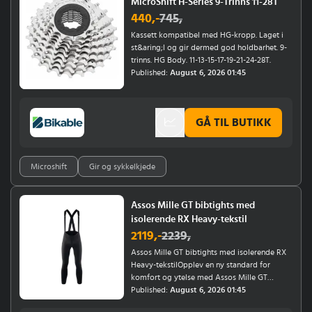
MicroShift H-Series 9-Trinns 11-28T
rygg og underarmer sikrer effektiv
440
,-
745
,
luftcirkulasjon.Forbedret kragedekning:
Holder deg varm og beskytter mot
Kassett kompatibel med HG-kropp. Laget i
vind.Effektiv lukt-kontroll: Holder deg frisk
st&aring;l og gir dermed god holdbarhet. 9-
selv under lange turer.Passform: Tilpasser seg
trinns. HG Body. 11-13-15-17-19-21-24-28T.
kroppen for maksimal komfort og
Published:
August 6, 2026 01:45
bevegelsesfrihet.Assos v&aring;r/h&oslash;st
LS P1 langermet svettetr&oslash;ye er…
GÅ TIL BUTIKK
Microshift
Gir og sykkelkjede
Assos Mille GT bibtights med
isolerende RX Heavy-tekstil
2119
,-
2239
,
Assos Mille GT bibtights med isolerende RX
Heavy-tekstilOpplev en ny standard for
komfort og ytelse med Assos Mille GT
bibtights med seler. Perfekt for de skiftende
Published:
August 6, 2026 01:45
&aring;rstidene n&aring;r v&aelig;ret er