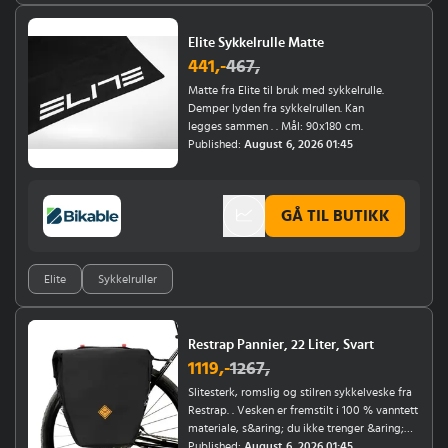
Elite Sykkelrulle Matte
441
,-
467
,
Matte fra Elite til bruk med sykkelrulle.
Demper lyden fra sykkelrullen. Kan
legges sammen . . Mål: 90x180 cm.
Published:
August 6, 2026 01:45
GÅ TIL BUTIKK
Elite
Sykkelruller
Restrap Pannier, 22 Liter, Svart
1119
,-
1267
,
Slitesterk, romslig og stilren sykkelveske fra
Restrap. . Vesken er fremstilt i 100 % vanntett
materiale, s&aring; du ikke trenger &aring;
v&aelig;re nerv&oslash;s for at oppakningen
Published:
August 6, 2026 01:45