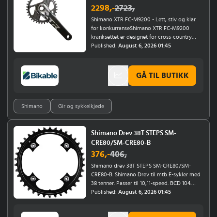
2298
,-
2723
,
Shimano XTR FC-M9200 - Lett, stiv og klar
for konkurranseShimano XTR FC-M9200
kranksettet er designet for cross-country
syklister som krever pålitelig kraftoverføring
Published:
August 6, 2026 01:45
og lav vekt. Kranksettet bygger på Shimanos
velkjente HOLLOWTECH II teknologi og
utnytter en kaldsmidd, hul konstruksjon som
GÅ TIL BUTIKK
gir høy stivhet og effektivitet uten
unødvendig vekt.Tilgjengelig i lengder fra 165
til 175 mm og kompatibel med SM-CRM96
Shimano
Gir og sykkelkjede
kjederinger, som er Shimanos letteste CNC-
freste ringer til dags dato.Spesifikasjoner: Lav
vekt og høy stivhet: Lette Hollowtech II
pedalarmene og stålakslingen gir en sterk
Shimano Drev 38T STEPS SM-
balanse mellom vekt og
CRE80/SM-CRE80-B
kraftoverføring.Maskinert kjedering: SM-
376
,-
406
,
CRM96 er Shimanos letteste freste kjedering
Shimano drev 38T STEPS SM-CRE80/SM-
noensinne.HOLLOWTECH II teknologi:
CRE80-B. Shimano Drev til mtb E-sykler med
Optimal kombinasjon av stivhet og lav vekt
38 tenner. Passer til 10,11-speed. BCD 104.
for XC-løp og trening.Race-optimalisert Q-
Laget i stål.
Published:
August 6, 2026 01:45
faktor: Gir naturlig pedalposisjon og
maksimal ramme-kompatibilitet med 55 mm
kjedelinje.