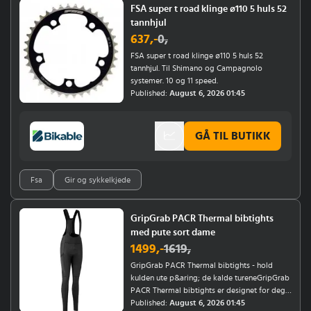
FSA super t road klinge ø110 5 huls 52
tannhjul
637
,-
0
,
FSA super t road klinge ø110 5 huls 52
tannhjul. Til Shimano og Campagnolo
systemer. 10 og 11 speed.
Published:
August 6, 2026 01:45
GÅ TIL BUTIKK
Fsa
Gir og sykkelkjede
GripGrab PACR Thermal bibtights
med pute sort dame
1499
,-
1619
,
GripGrab PACR Thermal bibtights - hold
kulden ute p&aring; de kalde tureneGripGrab
PACR Thermal bibtights er designet for deg
som &oslash;nsker varme under kalde
Published:
August 6, 2026 01:45